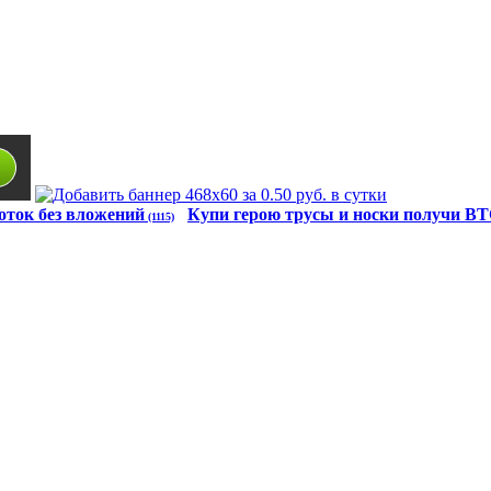
оток без вложений
Купи герою трусы и носки получи B
(1115)