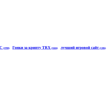
TC
Гонки за крипту TRX
лучший игровой сайт
(1998)
(1684)
(1386)