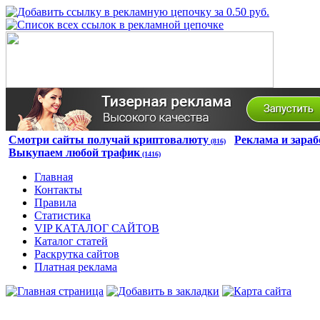
Смотри сайты получай криптовалюту
Реклама и зараб
(816)
Выкупаем любой трафик
(1416)
Главная
Контакты
Правила
Статистика
VIP КАТАЛОГ САЙТОВ
Каталог статей
Раскрутка сайтов
Платная реклама
Авторизация