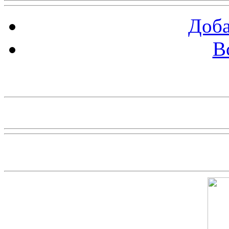
Доба
В
piarbest.ru
Скриншот сайта