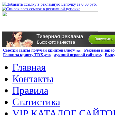
Смотри сайты получай криптовалюту
Реклама и зараб
(829)
Гонки за крипту TRX
лучший игровой сайт
Выку
(1713)
(1397)
Главная
Контакты
Правила
Статистика
VIP КАТАЛОГ САЙТО