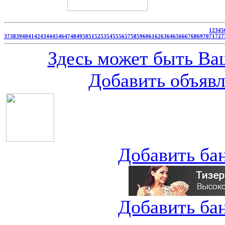
1
2
3
4
5
37
38
39
40
41
42
43
44
45
46
47
48
49
50
51
52
53
54
55
56
57
58
59
60
61
62
63
64
65
66
67
68
69
70
71
72
7
Здесь может быть Ваш
Добавить объяв
Добавить ба
Добавить ба