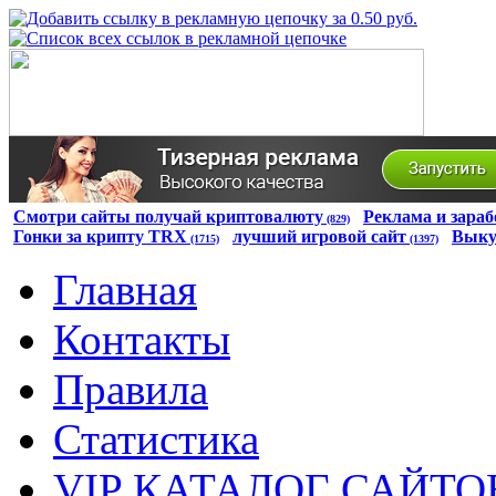
Смотри сайты получай криптовалюту
Реклама и зараб
(829)
Гонки за крипту TRX
лучший игровой сайт
Выку
(1715)
(1397)
Главная
Контакты
Правила
Статистика
VIP КАТАЛОГ САЙТО