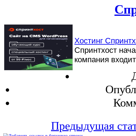
Спр
Хостинг Спринтхо
Спринтхост начал
компания входит 
Опубл
Комм
Предыдущая ста