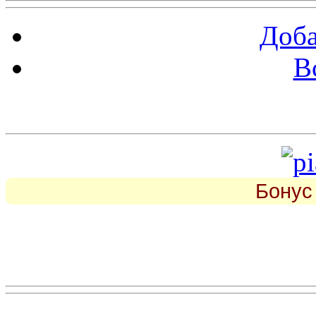
Доба
В
piarbest.ru
Бонус