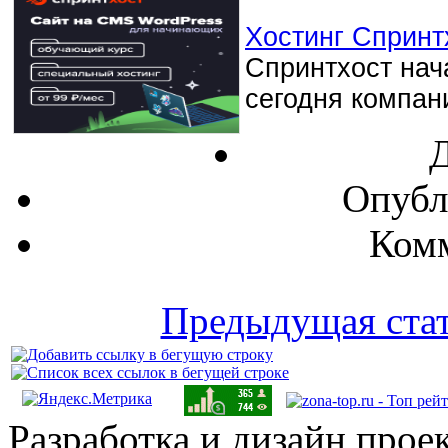
Хостинг Спринтх
Спринтхост нача
сегодня компани
Д
Опубл
Комм
Предыдущая ста
Разработка и дизайн прое