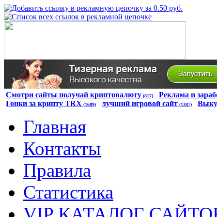
Смотри сайты получай криптовалюту
Реклама и зараб
(817)
Гонки за крипту TRX
лучший игровой сайт
Выку
(1689)
(1387)
Главная
Контакты
Правила
Статистика
VIP КАТАЛОГ САЙТО