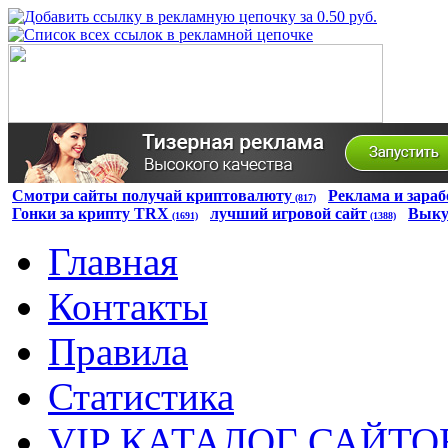
Смотри сайты получай криптовалюту
Реклама и зараб
(817)
Гонки за крипту TRX
лучший игровой сайт
Выку
(1691)
(1388)
Главная
Контакты
Правила
Статистика
VIP КАТАЛОГ САЙТО