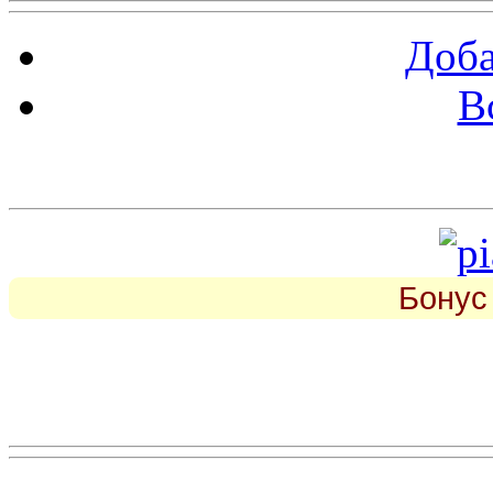
Доба
В
piarbest.ru
Бонус