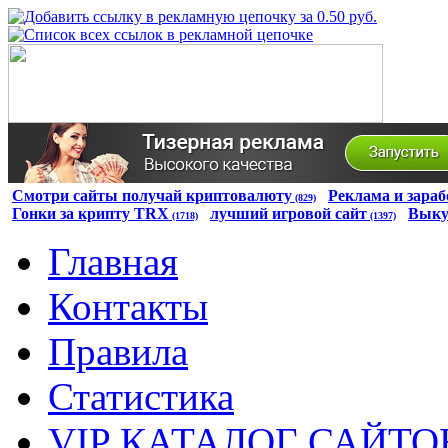
Смотри сайты получай криптовалюту
Реклама и зараб
(829)
Гонки за крипту TRX
лучший игровой сайт
Выку
(1718)
(1397)
Главная
Контакты
Правила
Статистика
VIP КАТАЛОГ САЙТО