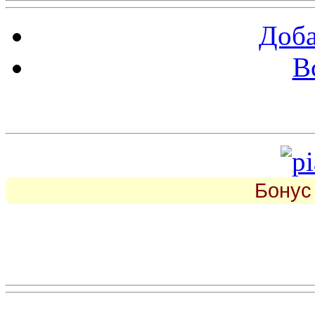
Доба
В
piarbest.ru
Бонус