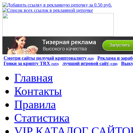
Смотри сайты получай криптовалюту
Реклама и зараб
(820)
Гонки за крипту TRX
лучший игровой сайт
Выку
(1693)
(1388)
Главная
Контакты
Правила
Статистика
VIP КАТАЛОГ САЙТО