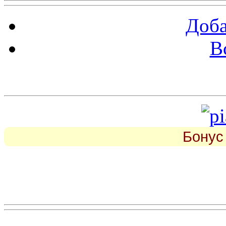
Доба
В
piarbest.ru
Бонус