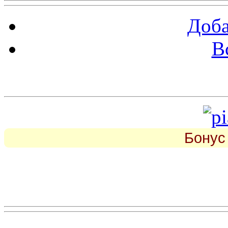
Доба
В
piarbest.ru
Бонус