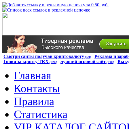
Смотри сайты получай криптовалюту
Реклама и зараб
(821)
Гонки за крипту TRX
лучший игровой сайт
Выку
(1695)
(1389)
Главная
Контакты
Правила
Статистика
VIP КАТАЛОГ САЙТО