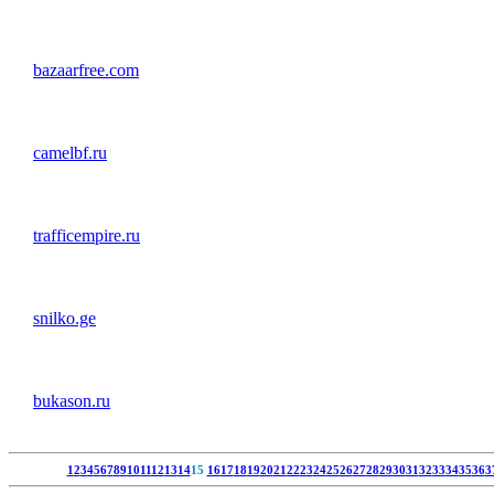
bazaarfree.com
camelbf.ru
trafficempire.ru
snilko.ge
bukason.ru
1
2
3
4
5
6
7
8
9
10
11
12
13
14
15
16
17
18
19
20
21
22
23
24
25
26
27
28
29
30
31
32
33
34
35
36
3