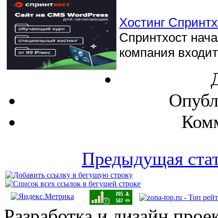
Хостинг Спринтхо
Спринтхост начал
компания входит 
Опубл
Комм
Предыдущая ста
Разработка и дизайн прое