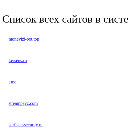
1x3
1x5
1x10
Список всех сайтов в сист
moneyizi-bot.top
lovsens.ru
t.me
streampayz.com
surf.site-security.ru