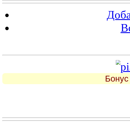
Доба
В
piarbest.ru
Бонус