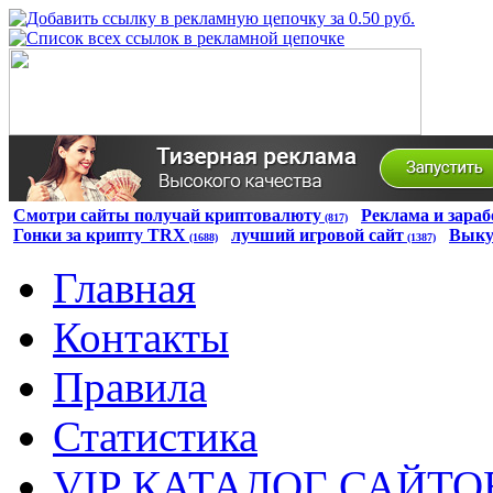
Смотри сайты получай криптовалюту
Реклама и зараб
(817)
Гонки за крипту TRX
лучший игровой сайт
Выку
(1688)
(1387)
Главная
Контакты
Правила
Статистика
VIP КАТАЛОГ САЙТО