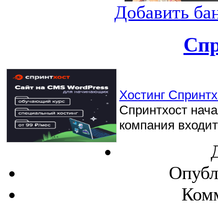
Добавить ба
Спр
Хостинг Спринтхо
Спринтхост начал
компания входит 
Опубл
Комм