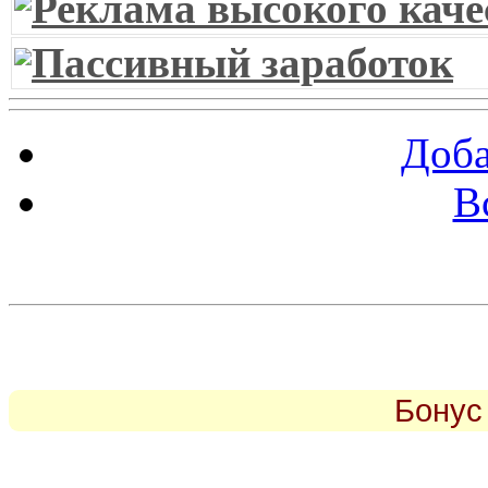
Реклама высокого каче
Пассивный заработок
Доба
В
piarbest.ru
Бонус