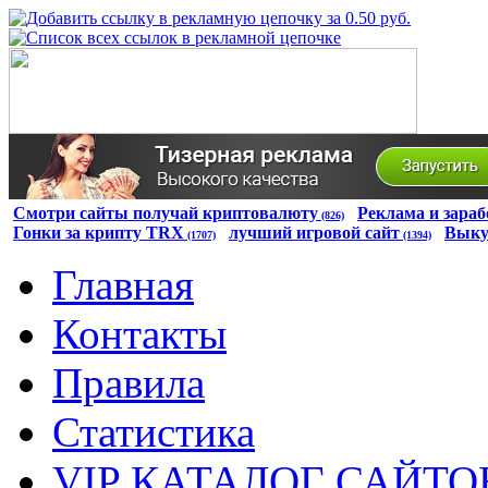
Смотри сайты получай криптовалюту
Реклама и зараб
(826)
Гонки за крипту TRX
лучший игровой сайт
Выку
(1707)
(1394)
Главная
Контакты
Правила
Статистика
VIP КАТАЛОГ САЙТО