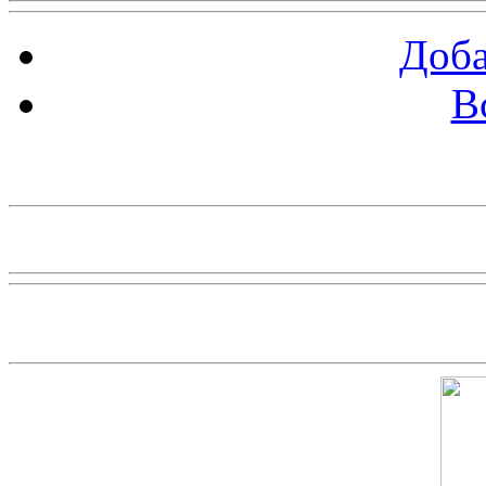
Доба
В
piarbest.ru
Скриншот сайта