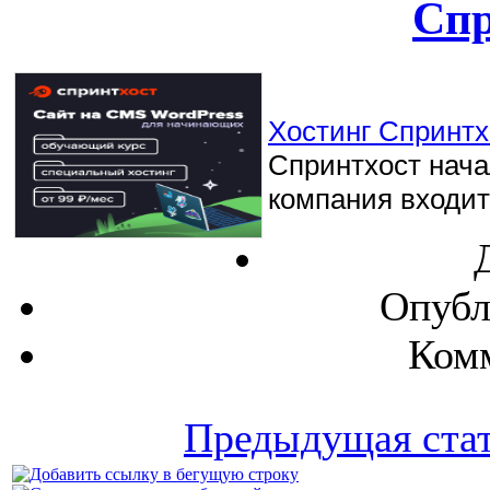
Спр
Хостинг Спринтхо
Спринтхост начал
компания входит 
Опубл
Комм
Предыдущая ста