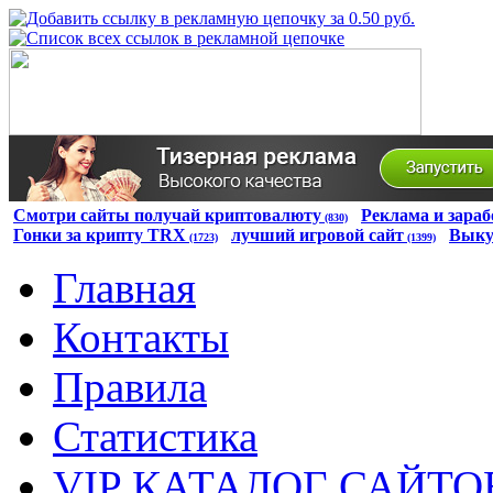
Смотри сайты получай криптовалюту
Реклама и зараб
(830)
Гонки за крипту TRX
лучший игровой сайт
Выку
(1723)
(1399)
Главная
Контакты
Правила
Статистика
VIP КАТАЛОГ САЙТО