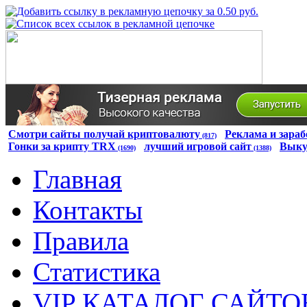
Смотри сайты получай криптовалюту
Реклама и зараб
(817)
Гонки за крипту TRX
лучший игровой сайт
Выку
(1690)
(1388)
Главная
Контакты
Правила
Статистика
VIP КАТАЛОГ САЙТО