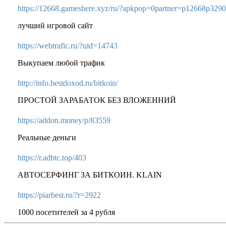
https://12668.gameshere.xyz/ru/?apkpop=0partner=p12668p329
лучший игровой сайт
https://webtrafic.ru/?uid=14743
Выкупаем любой трафик
http://info.bestdoxod.ru/bitkoin/
ПРОСТОЙ ЗАРАБАТОК БЕЗ ВЛОЖЕННИЙ
https://addon.money/p/83559
Реальные деньги
https://r.adbtc.top/403
АВТОСЕРФИНГ ЗА БИТКОИН. KLAIN
https://piarbest.ru/?r=2922
1000 посетителей за 4 рубля