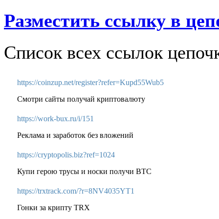
Разместить ссылку в цеп
Список всех ссылок цепоч
https://coinzup.net/register?refer=Kupd55Wub5
Смотри сайты получай криптовалюту
https://work-bux.ru/i/151
Реклама и заработок без вложений
https://cryptopolis.biz?ref=1024
Купи герою трусы и носки получи BTC
https://trxtrack.com/?r=8NV4035YT1
Гонки за крипту TRX