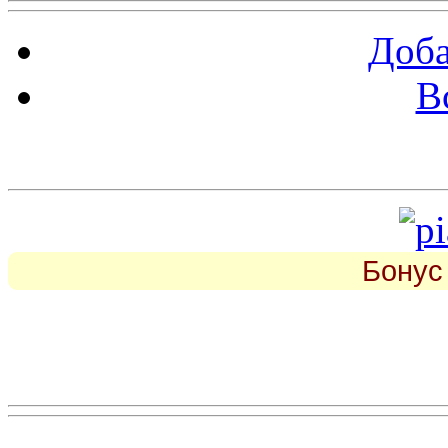
Доба
В
piarbest.ru
Бонус