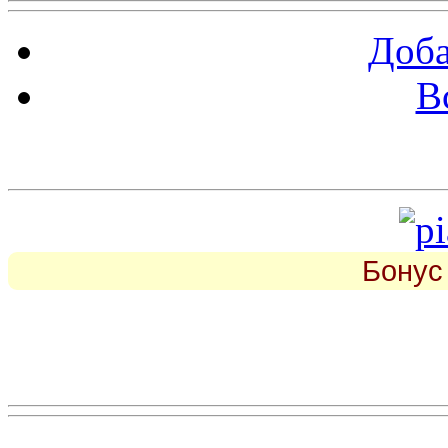
Доба
В
piarbest.ru
Бонус