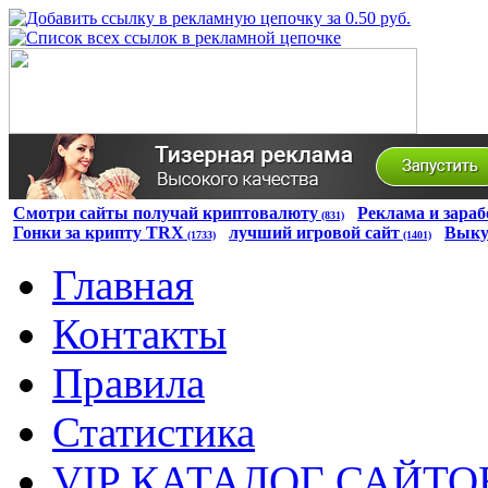
Смотри сайты получай криптовалюту
Реклама и зараб
(831)
Гонки за крипту TRX
лучший игровой сайт
Выку
(1733)
(1401)
Главная
Контакты
Правила
Статистика
VIP КАТАЛОГ САЙТО