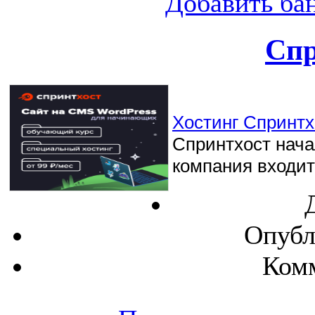
Добавить ба
Спр
Хостинг Спринтхо
Спринтхост начал
компания входит 
Опубл
Комм