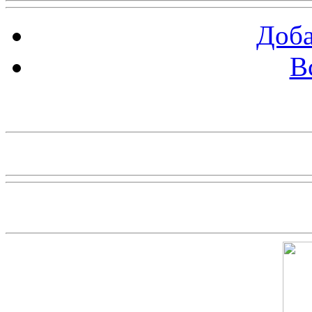
Доба
В
piarbest.ru
Скриншот сайта