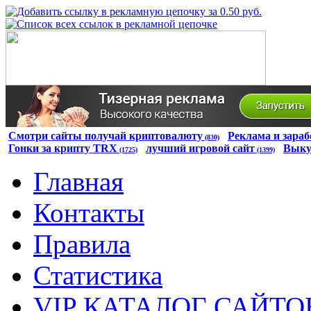
Смотри сайты получай криптовалюту
Реклама и зараб
(830)
Гонки за крипту TRX
лучший игровой сайт
Выку
(1725)
(1399)
Главная
Контакты
Правила
Статистика
VIP КАТАЛОГ САЙТО