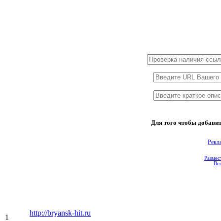
1x3
1x5
1x10
1x2
Для того чтобы добавит
Рекл
Размес
Вс
http://bryansk-hit.ru
1