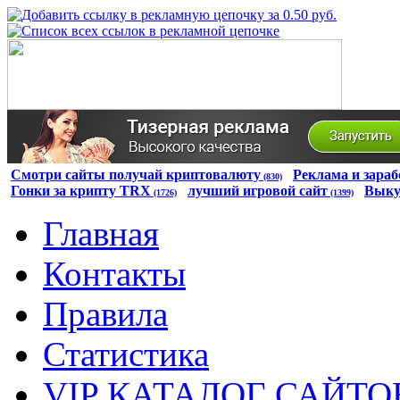
Смотри сайты получай криптовалюту
Реклама и зараб
(830)
Гонки за крипту TRX
лучший игровой сайт
Выку
(1726)
(1399)
Главная
Контакты
Правила
Статистика
VIP КАТАЛОГ САЙТО