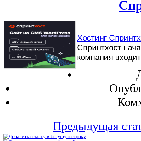
Спр
Хостинг Спринтхо
Спринтхост начал
компания входит 
Опубл
Комм
Предыдущая ста