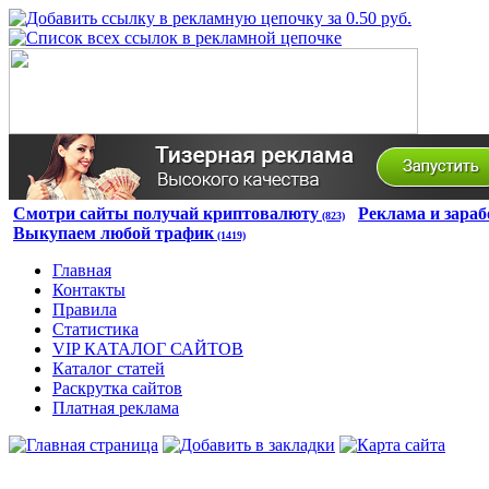
Смотри сайты получай криптовалюту
Реклама и зараб
(823)
Выкупаем любой трафик
(1419)
Главная
Контакты
Правила
Статистика
VIP КАТАЛОГ САЙТОВ
Каталог статей
Раскрутка сайтов
Платная реклама
Авторизация