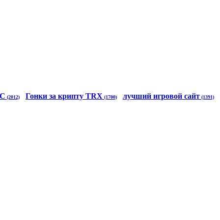
TC
Гонки за крипту TRX
лучший игровой сайт
(2012)
(1700)
(1391)