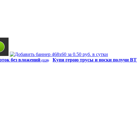
оток без вложений
Купи герою трусы и носки получи B
(1120)