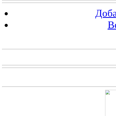
Доба
В
piarbest.ru
Скриншот сайта