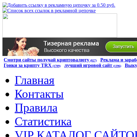
Смотри сайты получай криптовалюту
Реклама и зараб
(827)
Гонки за крипту TRX
лучший игровой сайт
Выку
(1709)
(1396)
Главная
Контакты
Правила
Статистика
VIP КАТАЛОГ САЙТО