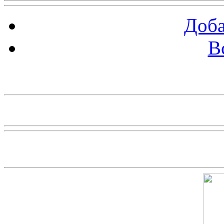
Доба
В
piarbest.ru
Скриншот сайта