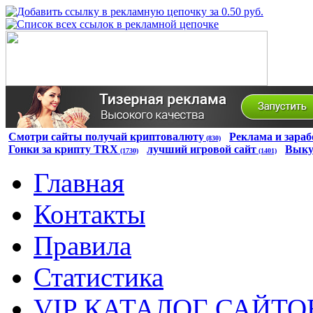
Смотри сайты получай криптовалюту
Реклама и зараб
(830)
Гонки за крипту TRX
лучший игровой сайт
Выку
(1730)
(1401)
Главная
Контакты
Правила
Статистика
VIP КАТАЛОГ САЙТО