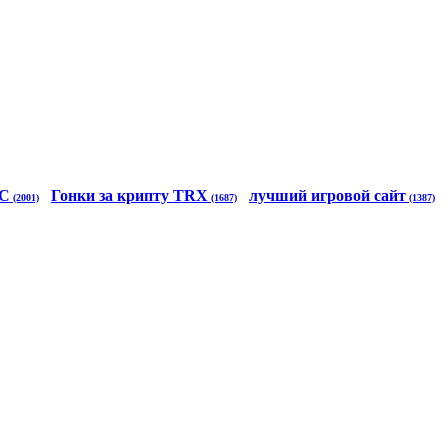
TC
Гонки за крипту TRX
лучший игровой сайт
(2001)
(1687)
(1387)