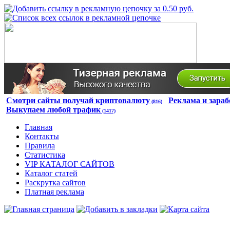
Смотри сайты получай криптовалюту
Реклама и зараб
(816)
Выкупаем любой трафик
(1417)
Главная
Контакты
Правила
Статистика
VIP КАТАЛОГ САЙТОВ
Каталог статей
Раскрутка сайтов
Платная реклама
Авторизация