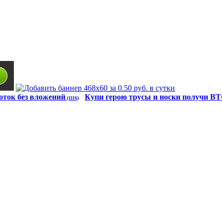
оток без вложений
Купи герою трусы и носки получи B
(1116)