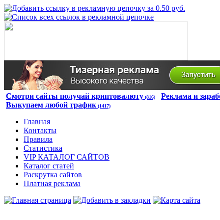
Смотри сайты получай криптовалюту
Реклама и зараб
(816)
Выкупаем любой трафик
(1417)
Главная
Контакты
Правила
Статистика
VIP КАТАЛОГ САЙТОВ
Каталог статей
Раскрутка сайтов
Платная реклама
Авторизация