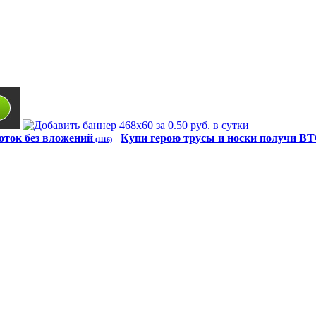
оток без вложений
Купи герою трусы и носки получи B
(1116)