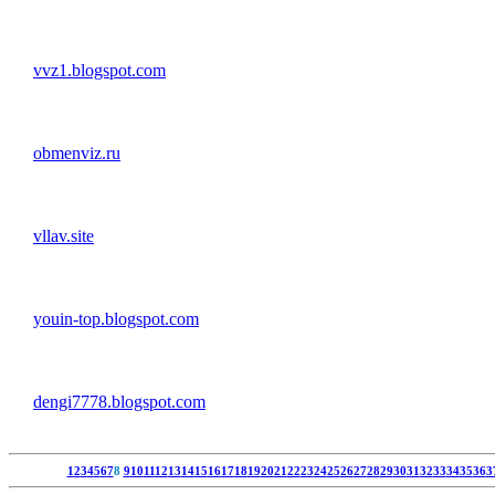
vvz1.blogspot.com
obmenviz.ru
vllav.site
youin-top.blogspot.com
dengi7778.blogspot.com
1
2
3
4
5
6
7
8
9
10
11
12
13
14
15
16
17
18
19
20
21
22
23
24
25
26
27
28
29
30
31
32
33
34
35
36
3