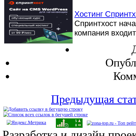
Хостинг Спринтхо
Спринтхост начал
компания входит 
Опубл
Комм
Предыдущая ста
Разработка и дизайн прое