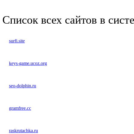
1x3
1x5
1x10
Список всех сайтов в сист
surfi.site
keys-game.ucoz.org
seo-dolphin.ru
gramfree.cc
raskrutachka.ru