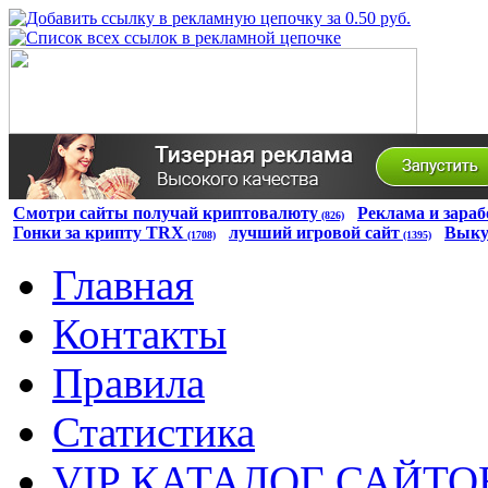
Смотри сайты получай криптовалюту
Реклама и зараб
(826)
Гонки за крипту TRX
лучший игровой сайт
Выку
(1708)
(1395)
Главная
Контакты
Правила
Статистика
VIP КАТАЛОГ САЙТО