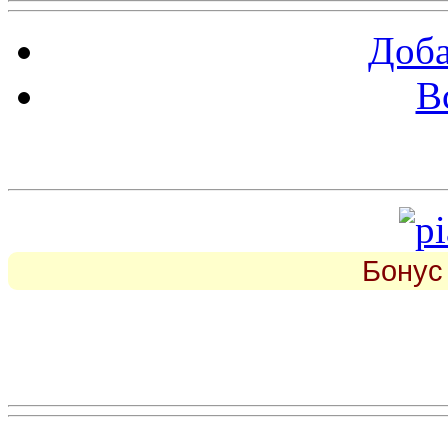
Доба
В
piarbest.ru
Бонус