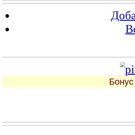
Доба
В
piarbest.ru
Бонус