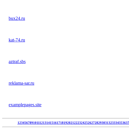
bux24.ru
kat-74.ru
aztraf.sbs
reklama-sar.ru
examplepages.site
1
2
3
4
5
6
7
8
9
10
11
12
13
14
15
16
17
18
19
20
21
22
23
24
25
26
27
28
29
30
31
32
33
34
35
36
3