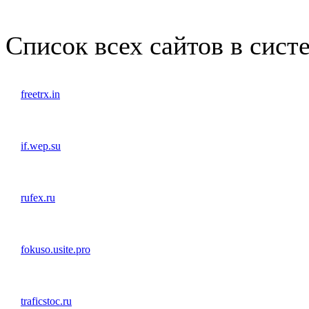
1x3
1x5
1x10
Список всех сайтов в сист
freetrx.in
if.wep.su
rufex.ru
fokuso.usite.pro
traficstoc.ru