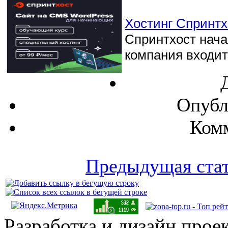
Хостинг Спринтхо
Спринтхост начал
компания входит 
Опубл
Комм
Предыдущая ста
Разработка и дизайн прое