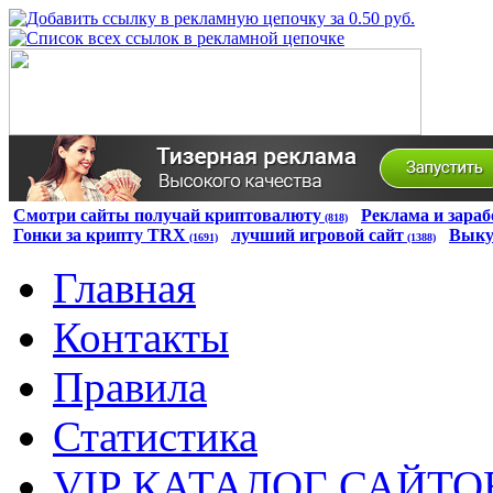
Смотри сайты получай криптовалюту
Реклама и зараб
(818)
Гонки за крипту TRX
лучший игровой сайт
Выку
(1691)
(1388)
Главная
Контакты
Правила
Статистика
VIP КАТАЛОГ САЙТО